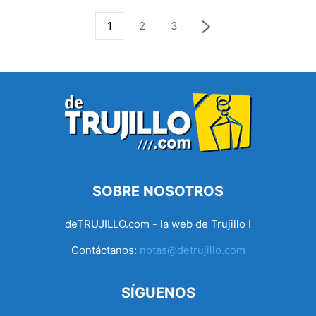
1
2
3
SOBRE NOSOTROS
deTRUJILLO.com - la web de Trujillo !
Contáctanos:
notas@detrujillo.com
SÍGUENOS