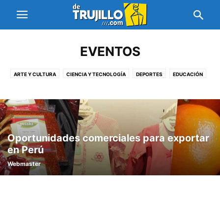
EVENTOS
ARTE Y CULTURA
CIENCIA Y TECNOLOGÍA
DEPORTES
EDUCACIÓN
ESPECTÁCULOS Y ENTRETENIMIENTO
EVENTOS
GASTRONOMÍA
INSTITUCIONALES
INTERNACIONALES
MASCOTAS Y ANIMALES
NACIONALES
NEGOCIOS Y ECONOMÍA
NUTRICIÓN
REGIONALES
SALUD
TRUJILLO
TURISMO
Oportunidades comerciales para exportar
en Perú
Webmaster