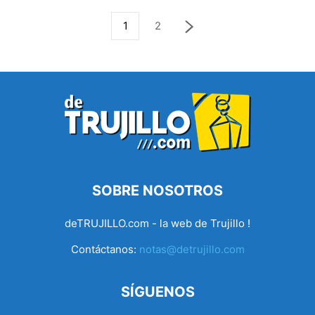
1
2
SOBRE NOSOTROS
deTRUJILLO.com - la web de Trujillo !
Contáctanos:
notas@detrujillo.com
SÍGUENOS