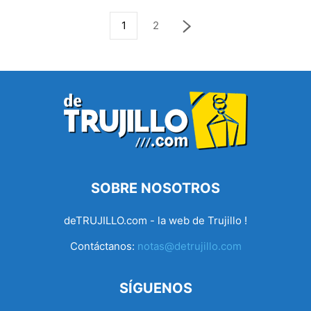
1
2
SOBRE NOSOTROS
deTRUJILLO.com - la web de Trujillo !
Contáctanos:
notas@detrujillo.com
SÍGUENOS