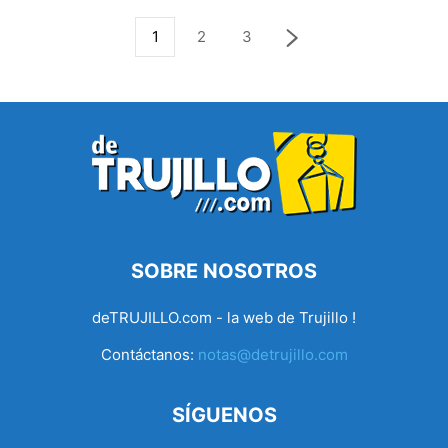
1
2
3
SOBRE NOSOTROS
deTRUJILLO.com - la web de Trujillo !
Contáctanos:
notas@detrujillo.com
SÍGUENOS