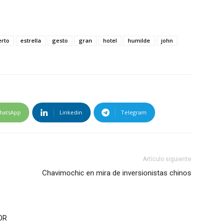
erto
estrella
gesto
gran
hotel
humilde
john
hatsApp
Linkedin
Telegram
Artículo siguiente
Chavimochic en mira de inversionistas chinos
OR