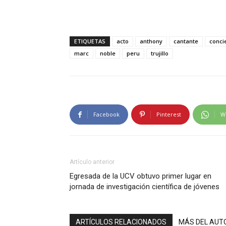
ETIQUETAS
acto
anthony
cantante
conci
marc
noble
peru
trujillo
Facebook
Pinterest
W
Artículo anterior
Egresada de la UCV obtuvo primer lugar en
jornada de investigación científica de jóvenes
ARTÍCULOS RELACIONADOS
MÁS DEL AUT