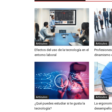
Artículos
Artículos
Efectos del uso de la tecnología en el
Profesiones
entorno laboral
dinamismo e
Artículos
Artículos
¿Qué puedes estudiar si te gusta la
La ergonomí
tecnología?
desempeño 