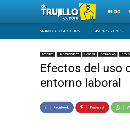
Trujillo
INICIO
SÁBADO, AGOSTO 8, 2026
REGISTRARSE / UNIRSE
Perú
Artículos
Emprendedores
General
Información
Intern
Efectos del uso d
entorno laboral
Facebook
Pinterest
W