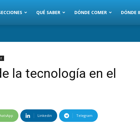
SECCIONES
QUÉ SABER
DÓNDE COMER
DÓNDE I
et
e la tecnología en el
hatsApp
Linkedin
Telegram