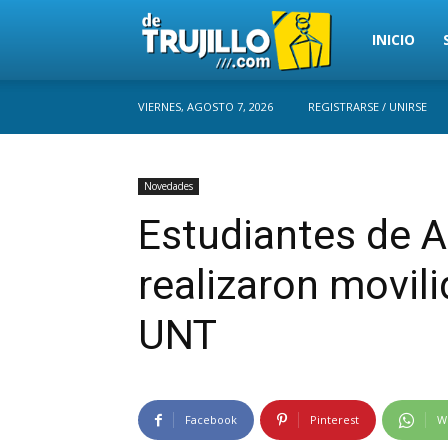
Trujillo
INICIO
VIERNES, AGOSTO 7, 2026
REGISTRARSE / UNIRSE
Perú
Novedades
Estudiantes de A
realizaron movil
UNT
Facebook
Pinterest
W