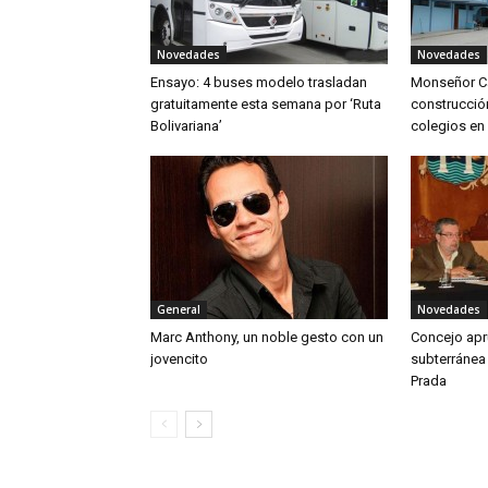
Novedades
Novedades
Ensayo: 4 buses modelo trasladan
Monseñor C
gratuitamente esta semana por ‘Ruta
construcció
Bolivariana’
colegios en 
General
Novedades
Marc Anthony, un noble gesto con un
Concejo apru
jovencito
subterránea
Prada