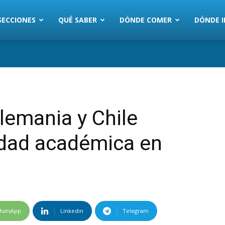
SECCIONES
QUÉ SABER
DÓNDE COMER
DÓNDE I
lemania y Chile
idad académica en
hatsApp
Linkedin
Telegram