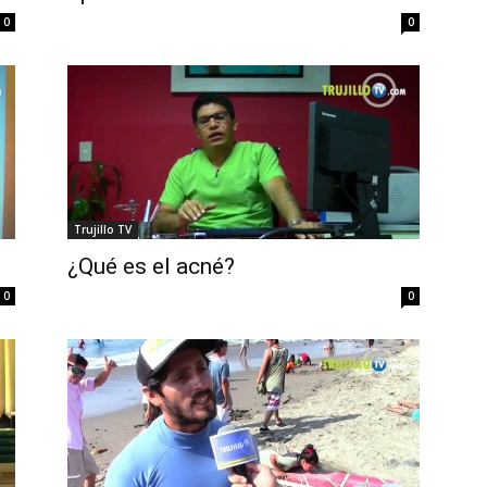
0
0
Trujillo TV
l
¿Qué es el acné?
0
0