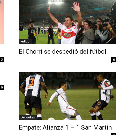
Futbol
El Chorri se despedió del fútbol
2
0
0
Deportes
Empate: Alianza 1 – 1 San Martin