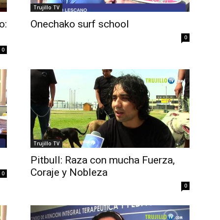
Trujillo TV
o:
Onechako surf school
0
0
Trujillo TV
Pitbull: Raza con mucha Fuerza,
Coraje y Nobleza
0
0