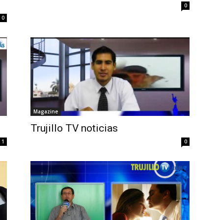
0
0
Magazine
Trujillo TV noticias
1
0