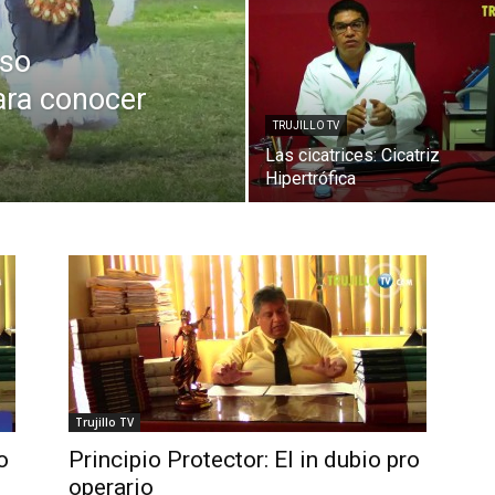
aso
ara conocer
TRUJILLO TV
Las cicatrices: Cicatriz
Hipertrófica
Trujillo TV
o
Principio Protector: El in dubio pro
operario