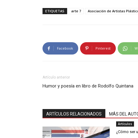
ETIQUETAS
arte 7
Asociación de Artistas Plástico
Facebook
Pinterest
W
Artículo anterior
Humor y poesía en libro de Rodolfo Quintana
ARTÍCULOS RELACIONADOS
MÁS DEL AUT
Artículos
¿Cómo ser u