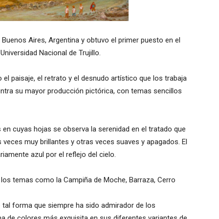
 Buenos Aires, Argentina y obtuvo el primer puesto en el
niversidad Nacional de Trujillo.
el paisaje, el retrato y el desnudo artístico que los trabaja
uentra su mayor producción pictórica, con temas sencillos
 en cuyas hojas se observa la serenidad en el tratado que
as veces muy brillantes y otras veces suaves y apagados. El
iamente azul por el reflejo del cielo.
 los temas como la Campiña de Moche, Barraza, Cerro
de tal forma que siempre ha sido admirador de los
 de colores más exquisita en sus diferentes variantes de