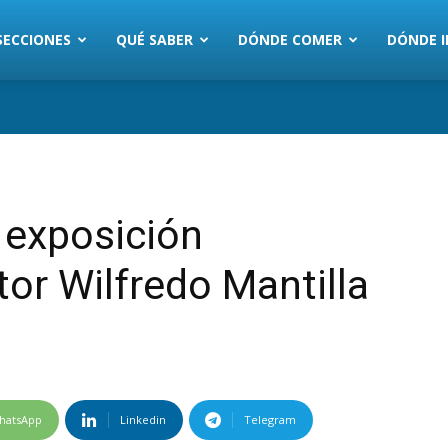
SECCIONES
QUÉ SABER
DÓNDE COMER
DÓNDE I
a exposición
ntor Wilfredo Mantilla
hatsApp
Linkedin
Telegram