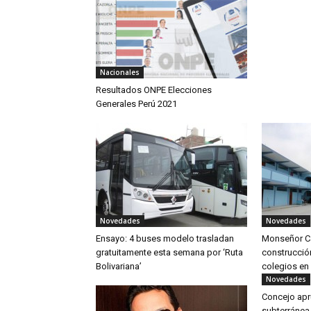
Nacionales
Resultados ONPE Elecciones
Generales Perú 2021
Novedades
Novedades
Ensayo: 4 buses modelo trasladan
Monseñor C
gratuitamente esta semana por ‘Ruta
construcció
Bolivariana’
colegios en 
Novedades
Concejo apru
subterránea