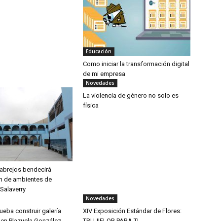
Educación
Como iniciar la transformación digital
de mi empresa
Novedades
La violencia de género no solo es
física
abrejos bendecirá
n de ambientes de
Salaverry
Novedades
eba construir galería
XIV Exposición Estándar de Flores:
 en Plazuela González
TRUJIFLOR PARA TI