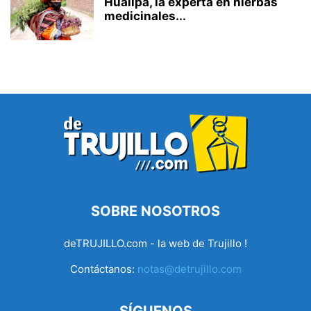
Huallpa, la experta en hierbas
medicinales...
SOBRE NOSOTROS
deTRUJILLO.com - la web de Trujillo !
Contáctanos:
notas@detrujillo.com