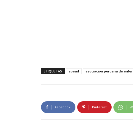
ETIQUETAS
apead
asociacion peruana de enfe
Facebook
Pinterest
W