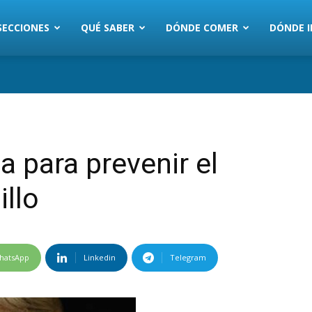
SECCIONES
QUÉ SABER
DÓNDE COMER
DÓNDE I
 para prevenir el
illo
hatsApp
Linkedin
Telegram