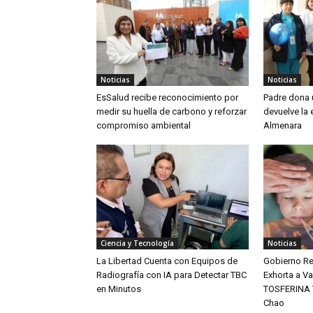
Noticias
Noticias
EsSalud recibe reconocimiento por
Padre dona u
medir su huella de carbono y reforzar
devuelve la 
compromiso ambiental
Almenara
Ciencia y Tecnología
Noticias
La Libertad Cuenta con Equipos de
Gobierno Re
Radiografía con IA para Detectar TBC
Exhorta a V
en Minutos
TOSFERINA T
Chao