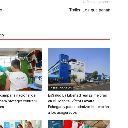
Artículo siguiente
no
Trailer: Los que penan
OR
Institucionales
a campaña nacional de
EsSalud La Libertad realiza mejoras
para proteger contra 28
en el Hospital Víctor Lazarte
es
Echegaray para optimizar la atención
a los asegurados