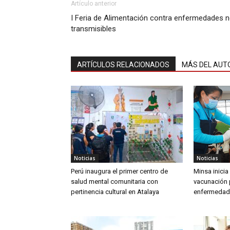
Artículo anterior
I Feria de Alimentación contra enfermedades 
transmisibles
ARTÍCULOS RELACIONADOS
MÁS DEL AUT
Noticias
Noticias
Perú inaugura el primer centro de
Minsa inici
salud mental comunitaria con
vacunación 
pertinencia cultural en Atalaya
enfermedad