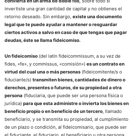
convierta en un arma de doble filo,
sobre todo si
invertiste una gran cantidad de capital y no obtienes el
retorno deseado. Sin embargo,
existe una documento
legal que te puede ayudar a mantener o resguardar
ciertos activos a salvo en caso de que tengas que pagar
deudas, éste se llama fideicomiso.
Un fideicomiso
​ (del latín fideicommissum, a su vez de
fides, «fe», y commissus, «comisión»)
es un contrato en
virtud del cual una o más personas
(fideicomitente/s o
fiduciante/s)
transmiten bienes, cantidades de dinero o
derechos, presentes o futuros, de su propiedad a otra
persona
(fiduciaria, que puede ser una persona física o
jurídica)
para que esta administre o invierta los bienes en
beneficio propio o en beneficio de un tercero
, llamado
beneficiario, y se transmita su propiedad, al cumplimiento
de un plazo o condición, al fideicomisario, que puede ser
el fiduciante, el fiduciario, el beneficiario u otra persona.