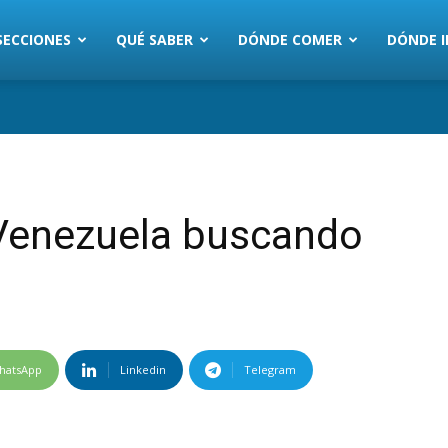
SECCIONES
QUÉ SABER
DÓNDE COMER
DÓNDE I
 Venezuela buscando
hatsApp
Linkedin
Telegram