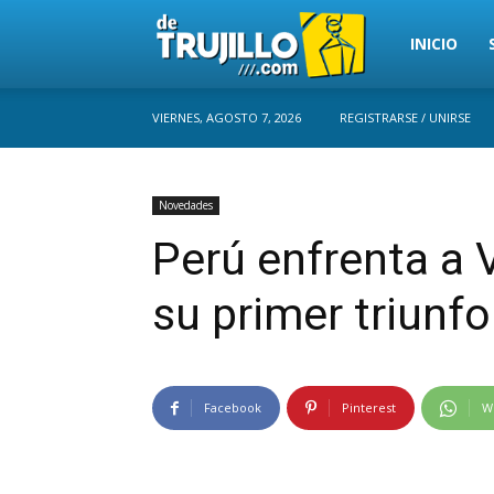
Trujillo
INICIO
VIERNES, AGOSTO 7, 2026
REGISTRARSE / UNIRSE
Perú
Novedades
Perú enfrenta a
su primer triunfo
Facebook
Pinterest
W