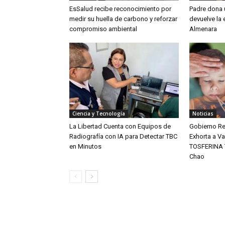
EsSalud recibe reconocimiento por
Padre dona u
medir su huella de carbono y reforzar
devuelve la 
compromiso ambiental
Almenara
Ciencia y Tecnología
Noticias
La Libertad Cuenta con Equipos de
Gobierno Re
Radiografía con IA para Detectar TBC
Exhorta a V
en Minutos
TOSFERINA T
Chao