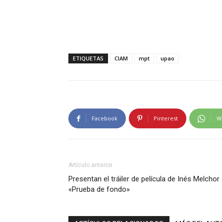
ETIQUETAS
CIAM
mpt
upao
Facebook
Pinterest
W
Artículo anterior
Presentan el tráiler de película de Inés Melchor
«Prueba de fondo»