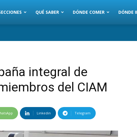
SECCIONES
QUÉ SABER
DÓNDE COMER
DÓNDE I
aña integral de
e miembros del CIAM
hatsApp
Linkedin
Telegram