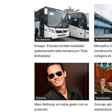
Novedades
Novedades
Ensayo: 4 buses modelo trasladan
Monseñor C
gratuitamente esta semana por ‘Ruta
construcció
Bolivariana’
colegios en 
General
Novedades
Marc Anthony, un noble gesto con un
Concejo apru
jovencito
subterránea