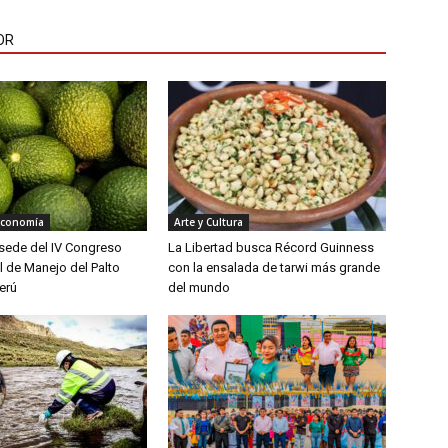
OR
Economía
Arte y Cultura
á sede del IV Congreso
La Libertad busca Récord Guinness
l de Manejo del Palto
con la ensalada de tarwi más grande
erú
del mundo