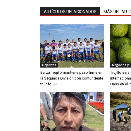
ARTÍCULOS RELACIONADOS
MÁS DEL AUT
Deportes
Negocios y 
Barza Trujillo mantiene paso firme en
Trujillo ser
la Segunda División con contundente
Internaciona
triunfo 5-1
Hass en el P