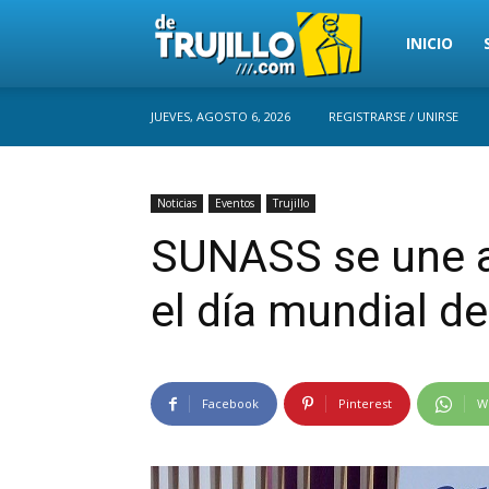
Trujillo
INICIO
JUEVES, AGOSTO 6, 2026
REGISTRARSE / UNIRSE
Perú
Noticias
Eventos
Trujillo
SUNASS se une a
el día mundial d
Facebook
Pinterest
W