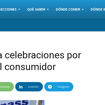
SECCIONES
QUÉ SABER
DÓNDE COMER
DÓNDE I
 celebraciones por
el consumidor
hatsApp
Linkedin
Telegram