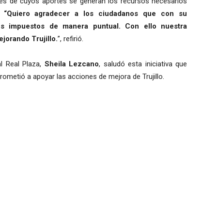
ravés de cuyos aportes se generan los recursos necesarios
.
“Quiero agradecer a los ciudadanos que con su
us impuestos de manera puntual. Con ello nuestra
orando Trujillo.
”, refirió.
al Real Plaza,
Sheila Lezcano
, saludó esta iniciativa que
prometió a apoyar las acciones de mejora de Trujillo.