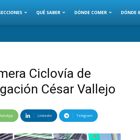
SECCIONES
QUÉ SABER
DÓNDE COMER
DÓNDE I
mera Ciclovía de
ngación César Vallejo
hatsApp
Linkedin
Telegram