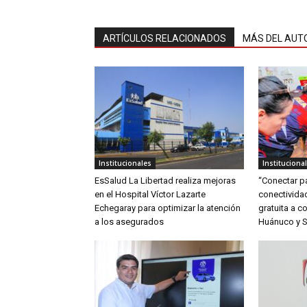
ARTÍCULOS RELACIONADOS
MÁS DEL AUT
Institucionales
Instituciona
EsSalud La Libertad realiza mejoras
“Conectar pa
en el Hospital Víctor Lazarte
conectividad
Echegaray para optimizar la atención
gratuita a 
a los asegurados
Huánuco y S