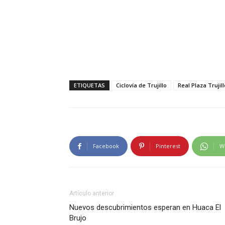
ETIQUETAS
Ciclovía de Trujillo
Real Plaza Trujill
Facebook
Pinterest
W
Artículo anterior
Nuevos descubrimientos esperan en Huaca El
Brujo