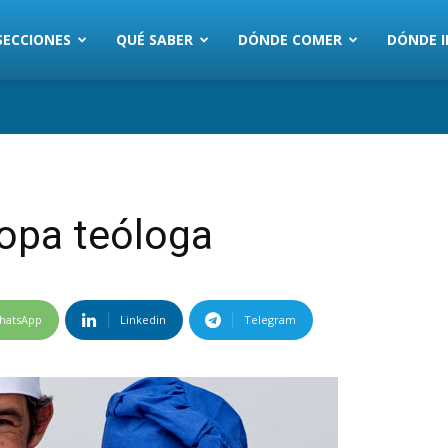
SECCIONES
QUÉ SABER
DÓNDE COMER
DÓNDE I
opa teóloga
hatsApp
Linkedin
Telegram