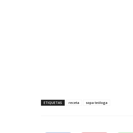
ETIQUETAS
receta
sopa teóloga