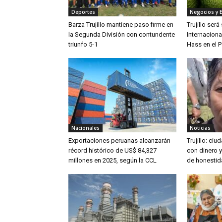
Deportes
Negocios y 
Barza Trujillo mantiene paso firme en
Trujillo ser
la Segunda División con contundente
Internaciona
triunfo 5-1
Hass en el P
Nacionales
Noticias
Exportaciones peruanas alcanzarán
Trujillo: ci
récord histórico de US$ 84,327
con dinero 
millones en 2025, según la CCL
de honestid