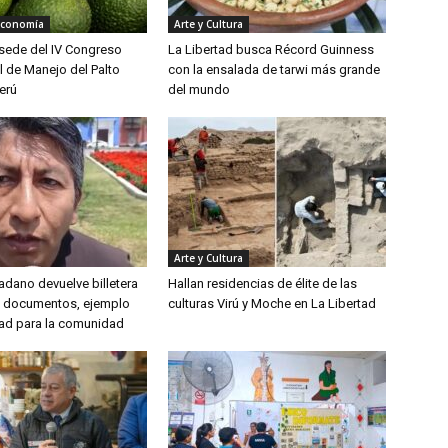
Economía
Arte y Cultura
á sede del IV Congreso
La Libertad busca Récord Guinness
l de Manejo del Palto
con la ensalada de tarwi más grande
erú
del mundo
Arte y Cultura
udadano devuelve billetera
Hallan residencias de élite de las
y documentos, ejemplo
culturas Virú y Moche en La Libertad
ad para la comunidad