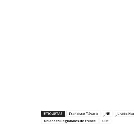
ETIQUETAS
Francisco Távara
JNE
Jurado Nac
Unidades Regionales de Enlace
URE