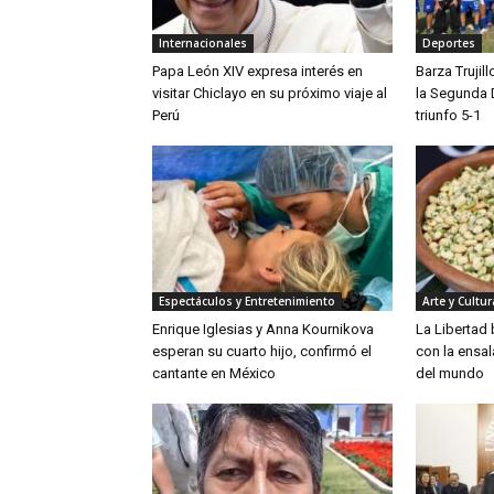
Internacionales
Deportes
Papa León XIV expresa interés en
Barza Trujil
visitar Chiclayo en su próximo viaje al
la Segunda 
Perú
triunfo 5-1
Espectáculos y Entretenimiento
Arte y Cultur
Enrique Iglesias y Anna Kournikova
La Libertad
esperan su cuarto hijo, confirmó el
con la ensa
cantante en México
del mundo