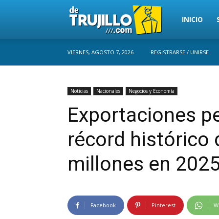
Trujillo
INICIO
VIERNES, AGOSTO 7, 2026
REGISTRARSE / UNIRSE
Perú
Noticias
Nacionales
Negocios y Economía
Exportaciones p
récord histórico
millones en 2025
Facebook
Pinterest
W