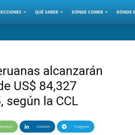
SECCIONES
QUÉ SABER
DÓNDE COMER
DÓNDE I
eruanas alcanzarán
 de US$ 84,327
, según la CCL
hatsApp
Linkedin
Telegram