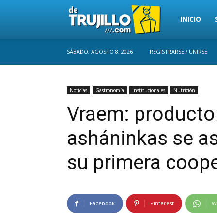
Trujillo
INICIO
SÁBADO, AGOSTO 8, 2026
REGISTRARSE / UNIRSE
Perú
Noticias
Gastronomía
Institucionales
Nutrición
Vraem: producto
asháninkas se a
su primera coope
Facebook
Pinterest
W