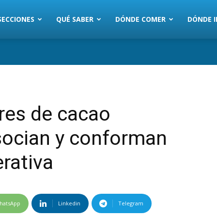
SECCIONES
QUÉ SABER
DÓNDE COMER
DÓNDE I
res de cacao
socian y conforman
rativa
hatsApp
Linkedin
Telegram