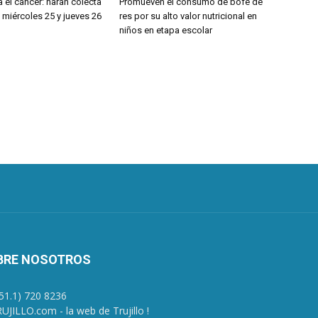
 el cáncer: harán colecta
Promueven el consumo de bofe de
 miércoles 25 y jueves 26
res por su alto valor nutricional en
niños en etapa escolar
BRE NOSOTROS
+51.1) 720 8236
UJILLO.com - la web de Trujillo !