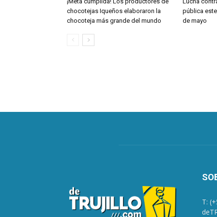
¡Meta cumplida! Los productores de
Lucha contra
chocotejas Iqueños elaboraron la
pública este
chocoteja más grande del mundo
de mayo
SO
T: (
deTR