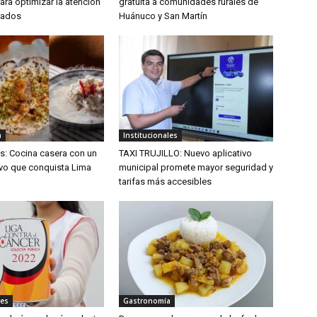
ra optimizar la atención
gratuita a comunidades rurales de
rados
Huánuco y San Martín
a
Institucionales
es: Cocina casera con un
TAXI TRUJILLO: Nuevo aplicativo
ivo que conquista Lima
municipal promete mayor seguridad y
tarifas más accesibles
les
Gastronomía