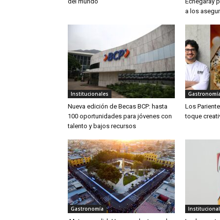
del mundo
Echegaray pa
a los asegu
Institucionales
Gastronomí
Nueva edición de Becas BCP: hasta
Los Parient
100 oportunidades para jóvenes con
toque creat
talento y bajos recursos
Gastronomía
Instituciona