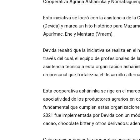
Cooperativa Agraria Asháninka y Nomatsiguenga
Esta iniciativa se logró con la asistencia de la
(Devida) y marca un hito histórico para Mazamari
Apurímac, Ene y Mantaro (Vraem).
Devida resaltó que la iniciativa se realiza en el
través del cual, el equipo de profesionales de 
asistencia técnica a esta organización ashánin
empresarial que fortalezca el desarrollo alterna
Esta cooperativa asháninka se rige en el marco
asociatividad de los productores agrarios en co
fundamental que cumplen estas organizaciones e
2021 fue implementada por Devida con un mód
cacao, chocolate bitter y otros derivados; ade
Cabe precisar que esta cooperativa agraria es