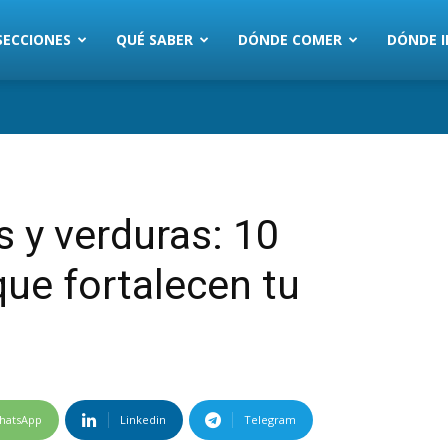
SECCIONES
QUÉ SABER
DÓNDE COMER
DÓNDE I
 y verduras: 10
ue fortalecen tu
hatsApp
Linkedin
Telegram