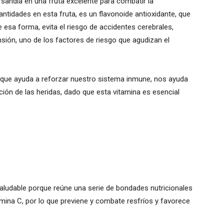
 sandía en una fruta excelente para combatir la
antidades en esta fruta, es un flavonoide antioxidante, que
De esa forma, evita el riesgo de accidentes cerebrales,
nsión, uno de los factores de riesgo que agudizan el
o que ayuda a reforzar nuestro sistema inmune, nos ayuda
ación de las heridas, dado que esta vitamina es esencial
ludable porque reúne una serie de bondades nutricionales
amina C, por lo que previene y combate resfríos y favorece