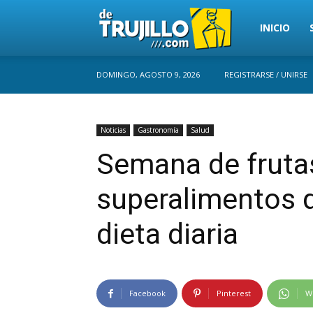
Trujillo
INICIO
DOMINGO, AGOSTO 9, 2026
REGISTRARSE / UNIRSE
Perú
Noticias
Gastronomía
Salud
Semana de frutas
superalimentos q
dieta diaria
Facebook
Pinterest
W