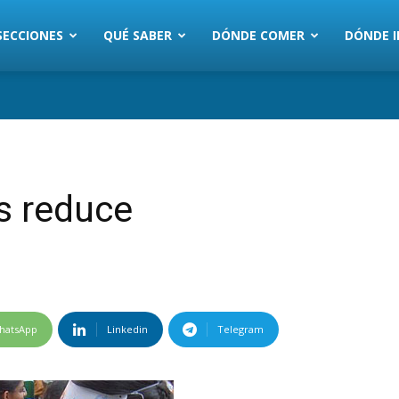
SECCIONES
QUÉ SABER
DÓNDE COMER
DÓNDE I
s reduce
hatsApp
Linkedin
Telegram