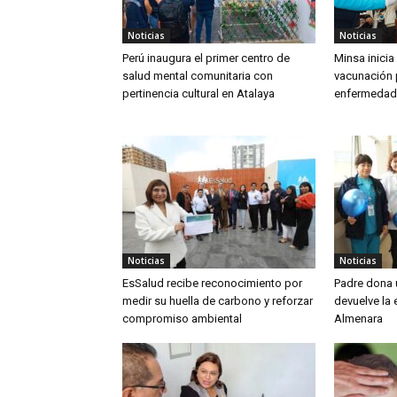
Noticias
Noticias
Perú inaugura el primer centro de
Minsa inici
salud mental comunitaria con
vacunación 
pertinencia cultural en Atalaya
enfermedad
Noticias
Noticias
EsSalud recibe reconocimiento por
Padre dona u
medir su huella de carbono y reforzar
devuelve la 
compromiso ambiental
Almenara