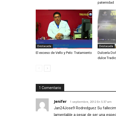
paternidad
Destacada
Destacada
El exceso de Vello y Pelo: Tratamiento
Dulcería Do
dulce Tradic
1 Comentario
Jenifer
1 septiembre, 2012 En 5:37 am
Jan24Jose9 Rodredguez Su fallecimi
lamentable a pesar de ser una espe