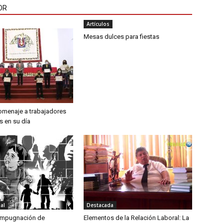
OR
Artículos
Mesas dulces para fiestas
omenaje a trabajadores
os en su día
al
Destacada
impugnación de
Elementos de la Relación Laboral: La