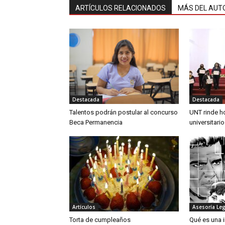
ARTÍCULOS RELACIONADOS
MÁS DEL AUT
Destacada
Destacada
Talentos podrán postular al concurso
UNT rinde h
Beca Permanencia
universitari
Artículos
Asesoría Leg
Torta de cumpleaños
Qué es una 