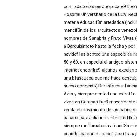
contradictorias pero explicare9 bre
Hospital Universitario de la UCV. Rec
materia educacif3n artedstica (incl
mencif3n de los arquitectos venezol
nombres de Sanabria y Fruto Vivas 
a Barquisimeto hasta la fecha y por
navidef1as sented una especie de nos
50 y 60, en especial el antiguo sist
internet encontre9 algunos excelent
una bfasqueda que me hace descubri
nuevo conocido).Durante mi infancia 
Avila y siempre sented una extraf1a 
vived en Caracas fue9 mayormente en
veeda el movimiento de las cabinas d
pasaba casi a diario frente al edific
siempre me llamaba la atencif3n el e
cuando iba con mi pape1 a su trabaj