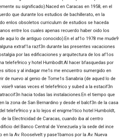
vemente su significado).Naced en Caracas en 1958, en el
uerdo que durante los estudios de bachillerato, en la
uido enlos obsoletos curriculum de estudios se haceda
anos entre los cuales apenas recuerdo haber oido los
(de aqui lo de antiguo conocido).En el af1o 1978 me mude9
 alguna extraf1a razf3n durante las presentes vacaciones
talgia por las edificaciones y arquitectura de los af1os
ema telefe9rico y hotel Humbodlt.Al hacer bfasquedas por
es sitios y al indagar me1s me encuentro sumergido en
r de nuevo al genio de Tome1s Sanabria (de aqued lo de
visie9 varias veces el telefe9rico y subed a la estacif3n
atraccif3n hacia todas las instalaciones.En el tiempo que
 la zona de San Bernardino y desde el balcf3n de la casa
el telefe9rico y a lo lejos el enigme1tico hotel Humboldt,
io de la Electricidad de Caracas, cuando iba al centro
dificio del Banco Central de Venezuela y la sede del ince
o en la Av. Rooselvelt y pase1bamos por la Av. Nueva