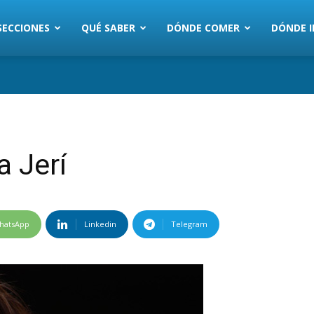
SECCIONES
QUÉ SABER
DÓNDE COMER
DÓNDE I
 Jerí
hatsApp
Linkedin
Telegram