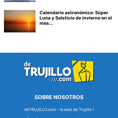
Calendario astronómico: Súper
Luna y Solsticio de invierno en el
mes...
SOBRE NOSOTROS
deTRUJILLO.com - la web de Trujillo !