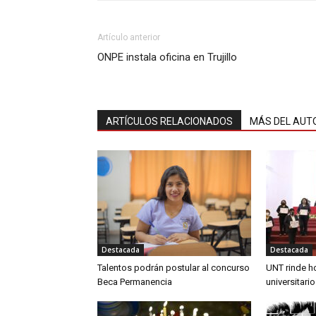
Artículo anterior
ONPE instala oficina en Trujillo
ARTÍCULOS RELACIONADOS
MÁS DEL AUT
Destacada
Destacada
Talentos podrán postular al concurso
UNT rinde h
Beca Permanencia
universitari