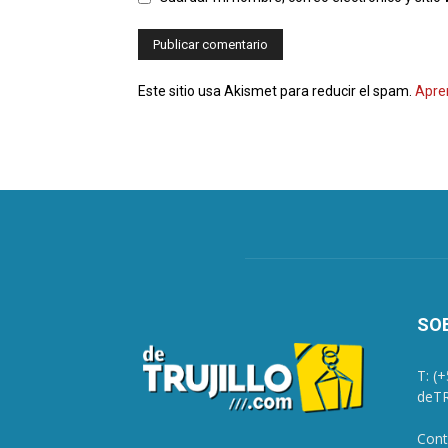
Este sitio usa Akismet para reducir el spam.
Apre
SO
T: (
deTR
Cont