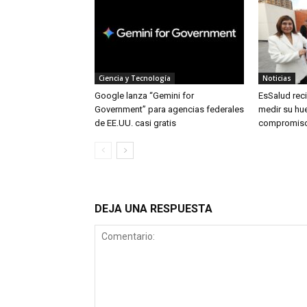
Ciencia y Tecnología
Noticias
Google lanza “Gemini for
EsSalud rec
Government” para agencias federales
medir su hue
de EE.UU. casi gratis
compromiso
DEJA UNA RESPUESTA