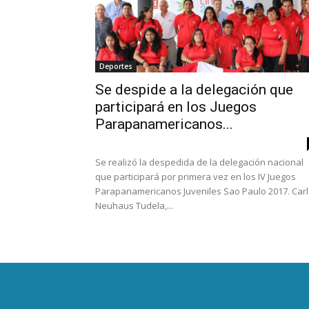
Deportes
Se despide a la delegación que
participará en los Juegos
Parapanamericanos...
Se realizó la despedida de la delegación nacional
que participará por primera vez en los IV Juegos
Parapanamericanos Juveniles Sao Paulo 2017. Car
Neuhaus Tudela,...