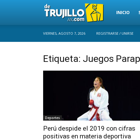
Trujillo
INICIO
VIERNES, AGOSTO 7, 2026
REGISTRARSE / UNIRSE
Perú
Etiqueta: Juegos Par
Deportes
Perú despide el 2019 con cifras
positivas en materia deportiva