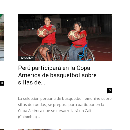
Deportes
Perú participará en la Copa
América de basquetbol sobre
sillas de...
0
0
La selección peruana de basquetbol femenino sobre
sillas de ruedas, se prepara para participar en la
Copa América que se desarrollará en Cali
(Colombia),...