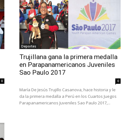
Deportes
Trujillana gana la primera medalla
en Parapanamericanos Juveniles
Sao Paulo 2017
0
0
María De Jesús Trujillo Casanova, hace historia y le
da la primera medalla a Perú en los Cuartos Juegos
Parapanamericanos Juveniles Sao Paulo 2017,...