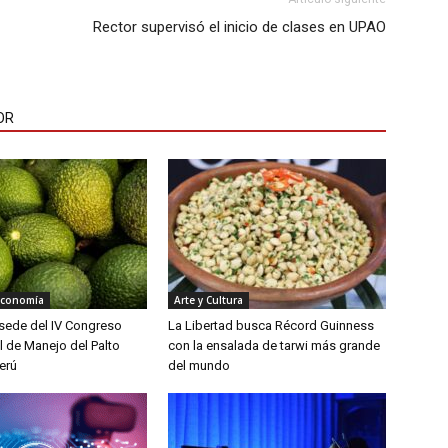
Rector supervisó el inicio de clases en UPAO
OR
Economía
Arte y Cultura
á sede del IV Congreso
La Libertad busca Récord Guinness
l de Manejo del Palto
con la ensalada de tarwi más grande
erú
del mundo