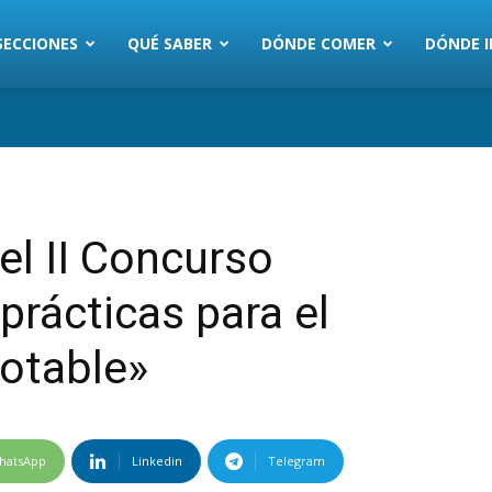
SECCIONES
QUÉ SABER
DÓNDE COMER
DÓNDE I
l II Concurso
prácticas para el
otable»
hatsApp
Linkedin
Telegram