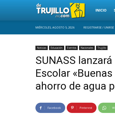
Trujillo
INICIO
MIÉRCOLES, AGOSTO 5, 2026
REGISTRARSE / UNIRSE
Perú
Noticias
Educación
Eventos
Nacionales
Trujillo
SUNASS lanzará e
Escolar «Buenas 
ahorro de agua p
Facebook
Pinterest
W