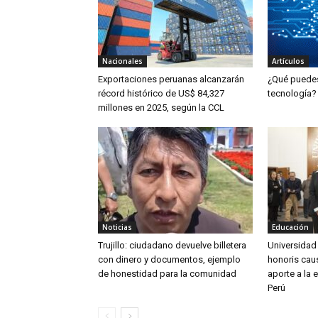
Nacionales
Artículos
Exportaciones peruanas alcanzarán
¿Qué puedes 
récord histórico de US$ 84,327
tecnología?
millones en 2025, según la CCL
Noticias
Educación
Trujillo: ciudadano devuelve billetera
Universidad
con dinero y documentos, ejemplo
honoris caus
de honestidad para la comunidad
aporte a la 
Perú