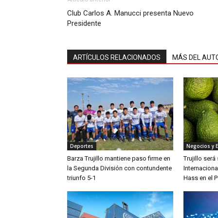
Club Carlos A. Manucci presenta Nuevo
Presidente
ARTÍCULOS RELACIONADOS
MÁS DEL AUT
Deportes
Negocios y 
Barza Trujillo mantiene paso firme en
Trujillo ser
la Segunda División con contundente
Internaciona
triunfo 5-1
Hass en el P