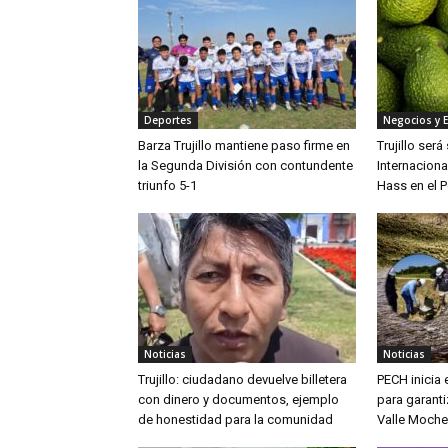
Deportes
Negocios y 
Barza Trujillo mantiene paso firme en
Trujillo ser
la Segunda División con contundente
Internaciona
triunfo 5-1
Hass en el P
Noticias
Noticias
Trujillo: ciudadano devuelve billetera
PECH inicia
con dinero y documentos, ejemplo
para garanti
de honestidad para la comunidad
Valle Moche