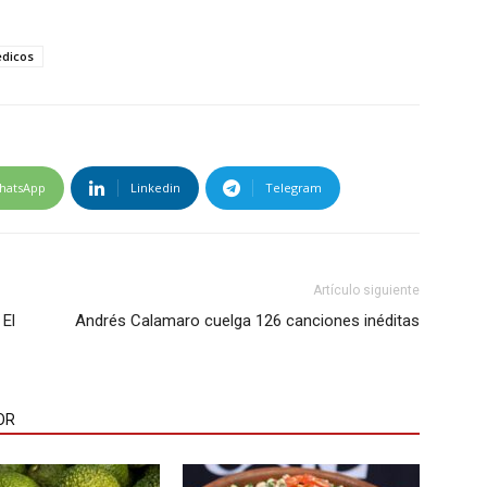
edicos
hatsApp
Linkedin
Telegram
Artículo siguiente
 El
Andrés Calamaro cuelga 126 canciones inéditas
OR