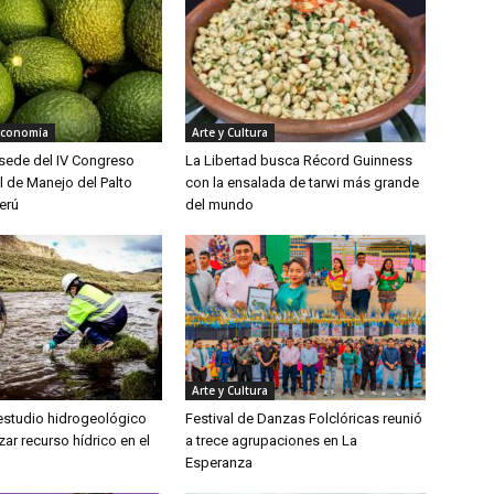
Economía
Arte y Cultura
á sede del IV Congreso
La Libertad busca Récord Guinness
l de Manejo del Palto
con la ensalada de tarwi más grande
erú
del mundo
Arte y Cultura
 estudio hidrogeológico
Festival de Danzas Folclóricas reunió
zar recurso hídrico en el
a trece agrupaciones en La
Esperanza