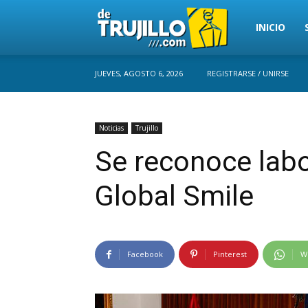
Trujillo
INICIO
JUEVES, AGOSTO 6, 2026
REGISTRARSE / UNIRSE
Perú
Noticias
Trujillo
Se reconoce lab
Global Smile
Facebook
Pinterest
W