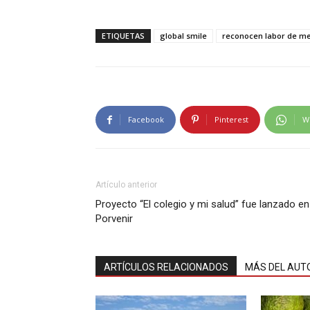
ETIQUETAS
global smile
reconocen labor de m
Facebook
Pinterest
W
Artículo anterior
Proyecto “El colegio y mi salud” fue lanzado en
Porvenir
ARTÍCULOS RELACIONADOS
MÁS DEL AUT