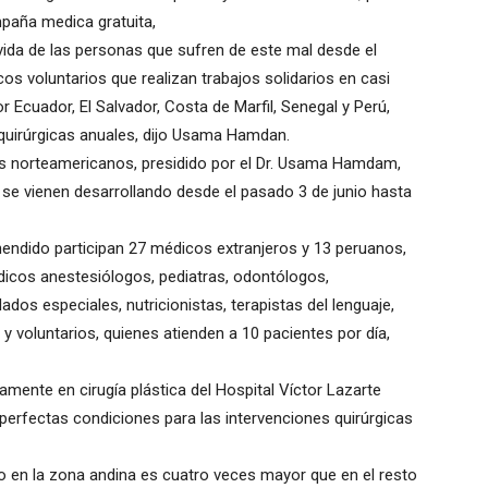
mpaña medica gratuita,
 vida de las personas que sufren de este mal desde el
s voluntarios que realizan trabajos solidarios en casi
 Ecuador, El Salvador, Costa de Marfil, Senegal y Perú,
quirúrgicas anuales, dijo Usama Hamdan.
s norteamericanos, presidido por el Dr. Usama Hamdam,
 se vienen desarrollando desde el pasado 3 de junio hasta
 hendido participan 27 médicos extranjeros y 13 peruanos,
dicos anestesiólogos, pediatras, odontólogos,
ados especiales, nutricionistas, terapistas del lenguaje,
y voluntarios, quienes atienden a 10 pacientes por día,
ente en cirugía plástica del Hospital Víctor Lazarte
 perfectas condiciones para las intervenciones quirúrgicas
ido en la zona andina es cuatro veces mayor que en el resto