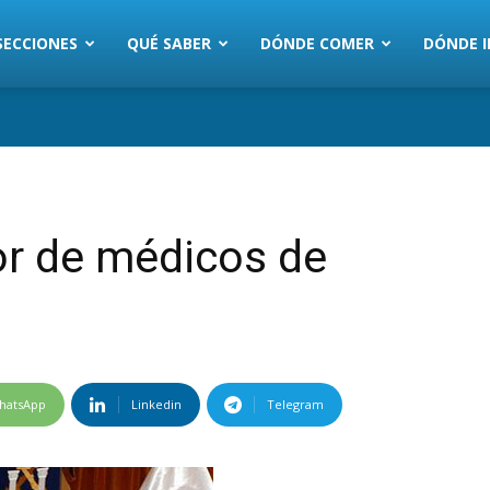
SECCIONES
QUÉ SABER
DÓNDE COMER
DÓNDE I
or de médicos de
hatsApp
Linkedin
Telegram