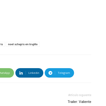
ris
noel schajris en trujillo
hatsApp
Linkedin
Telegram
Artículo siguiente
Trailer: Valiente