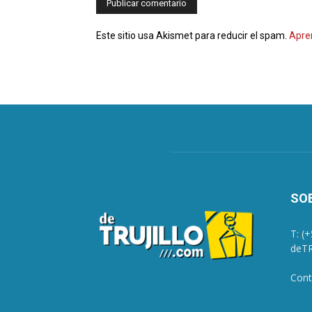
Este sitio usa Akismet para reducir el spam.
Apre
SO
T: (
deTR
Cont