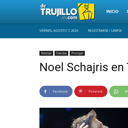
Trujillo
INICIO
VIERNES, AGOSTO 7, 2026
REGISTRARSE / UNIRSE
Perú
Noticias
Eventos
Principal
Noel Schajris en T
Facebook
Pinterest
W