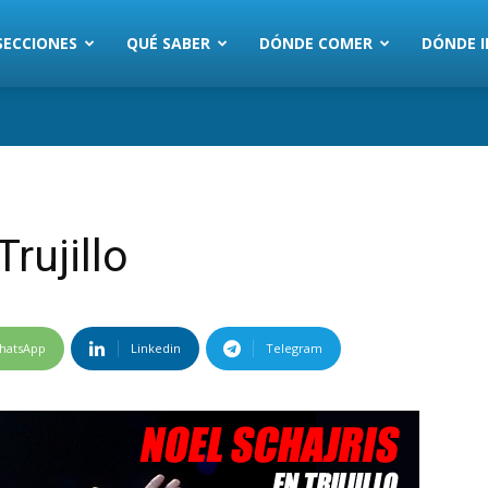
SECCIONES
QUÉ SABER
DÓNDE COMER
DÓNDE I
rujillo
hatsApp
Linkedin
Telegram