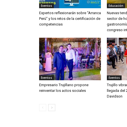
Eventos
Educación
Expertos reflexionarán sobre “Arranca
Nuevas tende
Perú” y los retos de la certificación de
sector de ho
competencias
gastronomía
congreso in
Eventos
Eventos
Empresario Trujillano propone
Trujillo vib
reinventar los actos sociales
llegada del 
Davidson