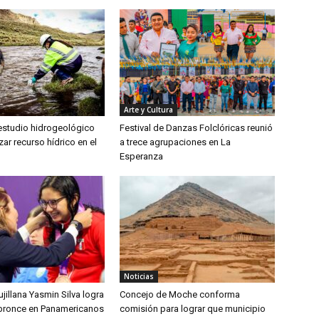
Arte y Cultura
 estudio hidrogeológico
Festival de Danzas Folclóricas reunió
zar recurso hídrico en el
a trece agrupaciones en La
Esperanza
Noticias
jillana Yasmin Silva logra
Concejo de Moche conforma
bronce en Panamericanos
comisión para lograr que municipio