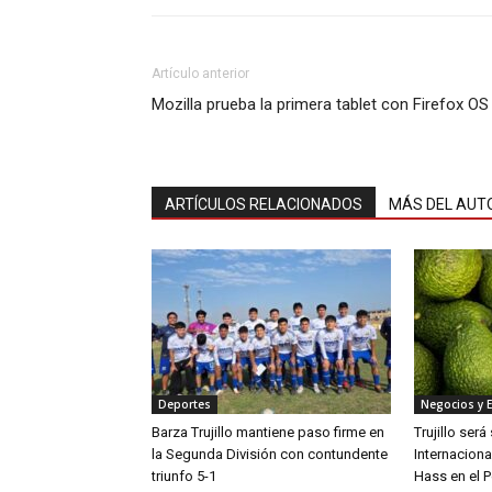
Artículo anterior
Mozilla prueba la primera tablet con Firefox OS
ARTÍCULOS RELACIONADOS
MÁS DEL AUT
Deportes
Negocios y 
Barza Trujillo mantiene paso firme en
Trujillo ser
la Segunda División con contundente
Internaciona
triunfo 5-1
Hass en el P