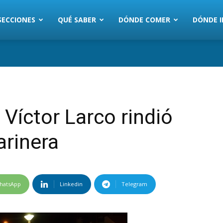
SECCIONES
QUÉ SABER
DÓNDE COMER
DÓNDE I
 Víctor Larco rindió
arinera
hatsApp
Linkedin
Telegram