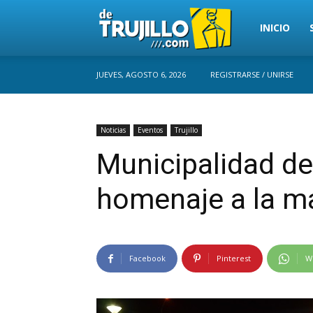
Trujillo
INICIO
JUEVES, AGOSTO 6, 2026
REGISTRARSE / UNIRSE
Perú
Noticias
Eventos
Trujillo
Municipalidad de
homenaje a la m
Facebook
Pinterest
W