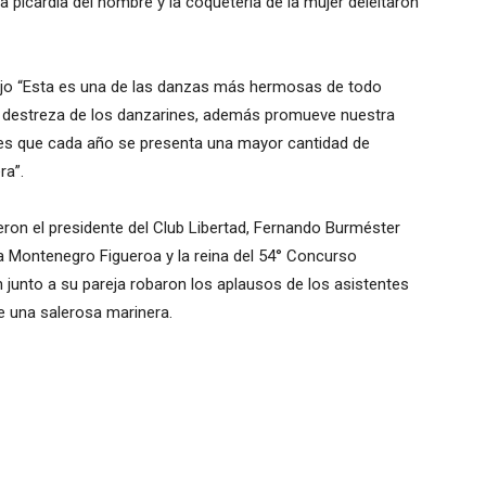
la picardía del hombre y la coquetería de la mujer deleitaron
dijo “Esta es una de las danzas más hermosas de todo
la destreza de los danzarines, además promueve nuestra
lo es que cada año se presenta una mayor cantidad de
ra”.
eron el presidente del Club Libertad, Fernando Burméster
ria Montenegro Figueroa y la reina del 54° Concurso
en junto a su pareja robaron los aplausos de los asistentes
de una salerosa marinera.