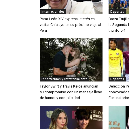
Internacionales
Deportes
Papa León XIV expresa interés en
Barza Trujil
visitar Chiclayo en su próximo viaje al
la Segunda 
Perú
triunfo 5-1
Espectáculos y Entretenimiento
Deportes
Taylor Swift y Travis Kelce anuncian
Selección Pe
su compromiso con un mensaje lleno
convocados p
de humor y complicidad
Eliminatoria