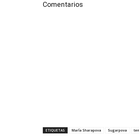
Comentarios
ETIQUETAS
MarÍa Sharapova
Sugarpova
te