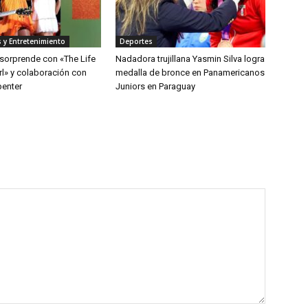
 y Entretenimiento
Deportes
 sorprende con «The Life
Nadadora trujillana Yasmin Silva logra
rl» y colaboración con
medalla de bronce en Panamericanos
penter
Juniors en Paraguay