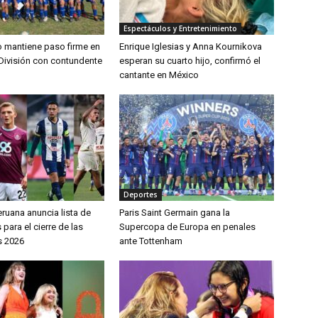
Espectáculos y Entretenimiento
lo mantiene paso firme en
Enrique Iglesias y Anna Kournikova
División con contundente
esperan su cuarto hijo, confirmó el
cantante en México
Deportes
ruana anuncia lista de
Paris Saint Germain gana la
ara el cierre de las
Supercopa de Europa en penales
s 2026
ante Tottenham