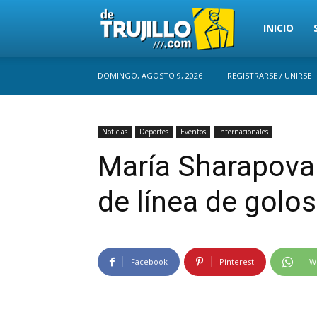
Trujillo
INICIO
DOMINGO, AGOSTO 9, 2026
REGISTRARSE / UNIRSE
Perú
Noticias
Deportes
Eventos
Internacionales
María Sharapova 
de línea de golo
Facebook
Pinterest
W