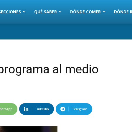
SECCIONES
QUÉ SABER
DÓNDE COMER
DÓNDE I
 programa al medio
hatsApp
Linkedin
Telegram