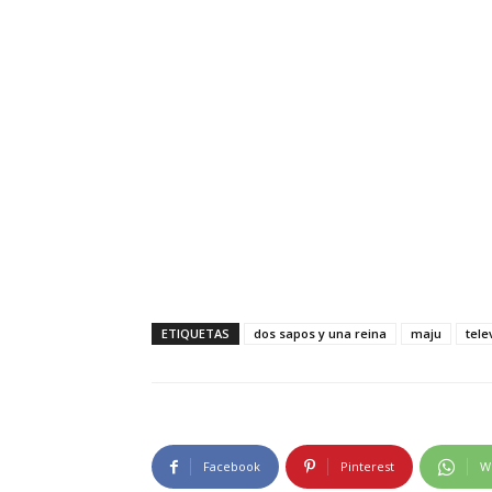
ETIQUETAS
dos sapos y una reina
maju
tele
Facebook
Pinterest
W