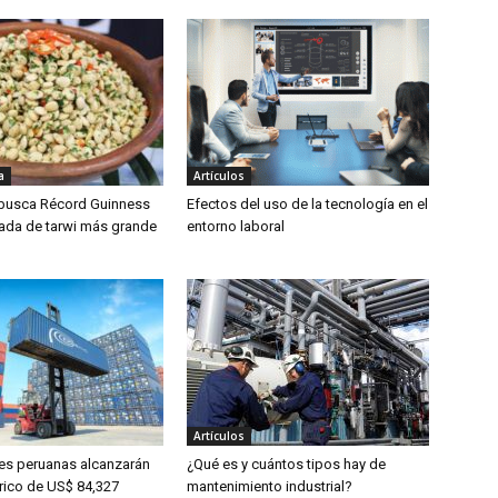
a
Artículos
 busca Récord Guinness
Efectos del uso de la tecnología en el
lada de tarwi más grande
entorno laboral
Artículos
es peruanas alcanzarán
¿Qué es y cuántos tipos hay de
órico de US$ 84,327
mantenimiento industrial?