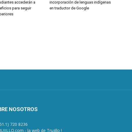
udiantes accederán a
incorporación de lenguas indígenas
ficios para seguir
en traductor de Google
periores
BRE NOSOTROS
+51.1) 720 8236
UJILLO.com - la web de Trujillo !