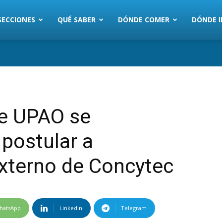
SECCIONES
QUÉ SABER
DÓNDE COMER
DÓNDE I
de UPAO se
 postular a
externo de Concytec
hatsApp
Linkedin
Telegram