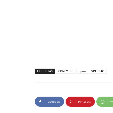
ETIQUETAS
CONCYTEC
upao
VIN UPAO
Facebook
Pinterest
W