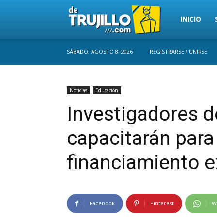
Trujillo
INICIO
SÁBADO, AGOSTO 8, 2026
REGISTRARSE / UNIRSE
Perú
Noticias
Educación
Investigadores 
capacitarán para
financiamiento 
Facebook
Pinterest
W