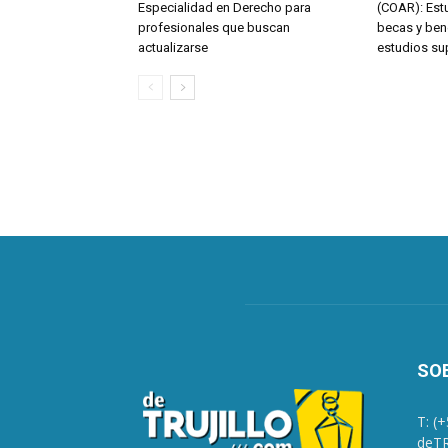
Especialidad en Derecho para
(COAR): Est
profesionales que buscan
becas y bene
actualizarse
estudios su
SO
T: (
deTR