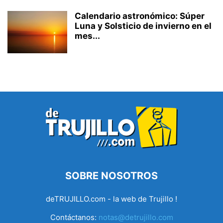
Calendario astronómico: Súper
Luna y Solsticio de invierno en el
mes...
SOBRE NOSOTROS
deTRUJILLO.com - la web de Trujillo !
Contáctanos:
notas@detrujillo.com