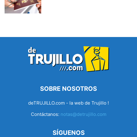
SOBRE NOSOTROS
deTRUJILLO.com - la web de Trujillo !
Contáctanos:
notas@detrujillo.com
SÍGUENOS