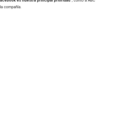
acebook es nuestra principal prioridad”
, contó a ABC
 la compañía.