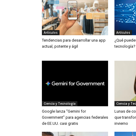
Artículos
Artículos
Tendencias para desarrollar una app
¿Qué puedes 
actual, potente y ágil
tecnología?
Ciencia y Tecnología
Ciencia y Te
Google lanza “Gemini for
Lunas de col
Government” para agencias federales
que transfor
de EE.UU. casi gratis
invierno