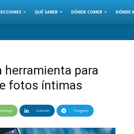
SECCIONES
QUÉ SABER
DÓNDE COMER
DÓNDE I
 herramienta para
de fotos íntimas
hatsApp
Linkedin
Telegram