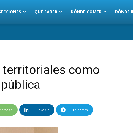
SECCIONES
QUÉ SABER
DÓNDE COMER
DÓNDE I
territoriales como
 pública
hatsApp
Linkedin
Telegram