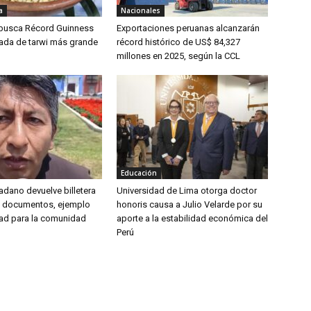
a
Nacionales
 busca Récord Guinness
Exportaciones peruanas alcanzarán
lada de tarwi más grande
récord histórico de US$ 84,327
millones en 2025, según la CCL
Educación
udadano devuelve billetera
Universidad de Lima otorga doctor
y documentos, ejemplo
honoris causa a Julio Velarde por su
ad para la comunidad
aporte a la estabilidad económica del
Perú