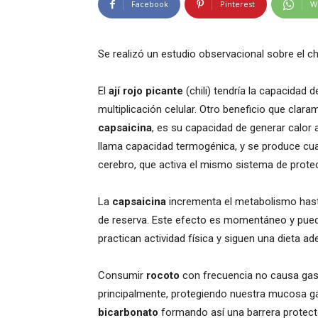
Facebook
Pinterest
W
Se realizó un estudio observacional sobre el chi
El
ají rojo picante
(chili) tendría la capacidad d
multiplicación celular. Otro beneficio que clar
capsaicina
, es su capacidad de generar calor 
llama capacidad termogénica, y se produce cuand
cerebro, que activa el mismo sistema de protecc
La
capsaicina
incrementa el metabolismo hast
de reserva. Este efecto es momentáneo y puede 
practican actividad física y siguen una dieta 
Consumir
rocoto
con frecuencia no causa gastr
principalmente, protegiendo nuestra mucosa g
bicarbonato
formando así una barrera protect