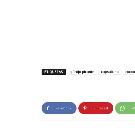
ETIQUETAS
ají rojo picante
capsaicina
rocot
Facebook
Pinterest
W