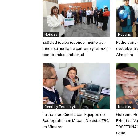
Noticias
Noticias
EsSalud recibe reconocimiento por
Padre dona u
medir su huella de carbono y reforzar
devuelve la 
compromiso ambiental
Almenara
Ciencia y Tecnología
Noticias
La Libertad Cuenta con Equipos de
Gobierno Re
Radiografía con IA para Detectar TBC
Exhorta a V
en Minutos
TOSFERINA T
Chao