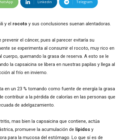
hatsApp
Linkedin
Telegram
li y el
rocoto
y sus conclusiones suenan alentadoras.
e prevenir el cáncer, pues al parecer evitaría su
amente se experimenta al consumir el rocoto, muy rico en
al cuerpo, quemando la grasa de reserva. A esto se le
o la capsaicina se libera en nuestras papilas y llega al
ión al frío en invierno.
a en un 23 % tomando como fuente de energía la grasa
contribuir a la pérdida de calorías en las personas que
adecuada de adelgazamiento.
itis, mas bien la capsaicina que contiene, actúa
ástrica, promueve la acumulación de
lípidos
y
ora para la mucosa del estómago. Lo que sí es de