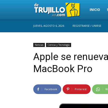
Trujillo
INICIO
JUEVES, AGOSTO 6, 2026
REGISTRARSE / UNIRSE
Perú
Noticias
Ciencia y Tecnología
Apple se renueva
MacBook Pro
Facebook
Pinterest
W