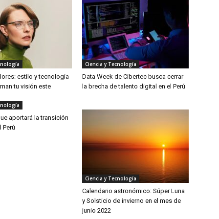
cnología
Ciencia y Tecnología
ores: estilo y tecnología
Data Week de Cibertec busca cerrar
man tu visión este
la brecha de talento digital en el Perú
cnología
ue aportará la transición
l Perú
Ciencia y Tecnología
Calendario astronómico: Súper Luna
y Solsticio de invierno en el mes de
junio 2022