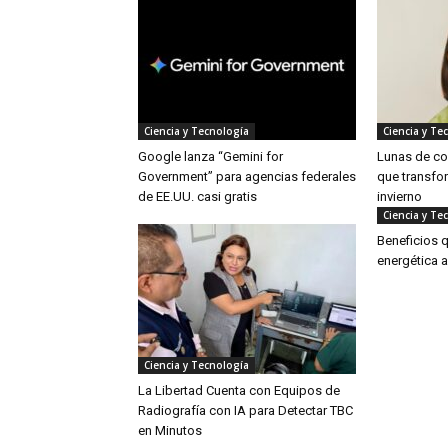
Ciencia y Tecnología
Ciencia y Te
Google lanza “Gemini for
Lunas de col
Government” para agencias federales
que transfor
de EE.UU. casi gratis
invierno
Ciencia y Te
Beneficios q
energética a
Ciencia y Tecnología
La Libertad Cuenta con Equipos de
Radiografía con IA para Detectar TBC
en Minutos