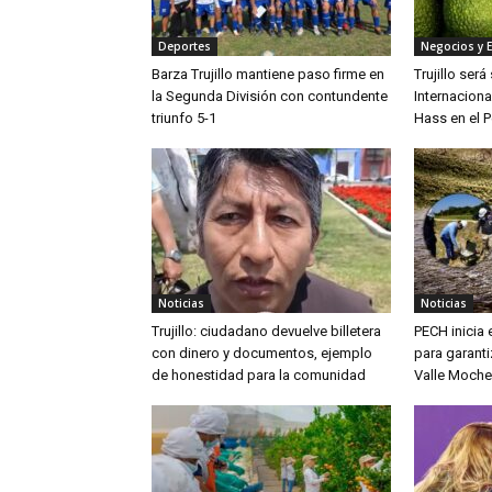
Deportes
Negocios y 
Barza Trujillo mantiene paso firme en
Trujillo ser
la Segunda División con contundente
Internaciona
triunfo 5-1
Hass en el P
Noticias
Noticias
Trujillo: ciudadano devuelve billetera
PECH inicia
con dinero y documentos, ejemplo
para garanti
de honestidad para la comunidad
Valle Moche