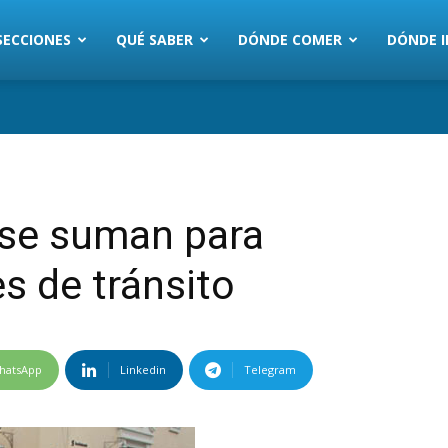
SECCIONES
QUÉ SABER
DÓNDE COMER
DÓNDE I
 se suman para
s de tránsito
hatsApp
Linkedin
Telegram