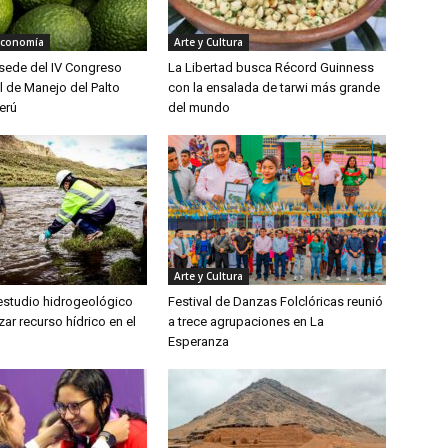
Economía
Arte y Cultura
á sede del IV Congreso
La Libertad busca Récord Guinness
l de Manejo del Palto
con la ensalada de tarwi más grande
erú
del mundo
Arte y Cultura
 estudio hidrogeológico
Festival de Danzas Folclóricas reunió
zar recurso hídrico en el
a trece agrupaciones en La
Esperanza