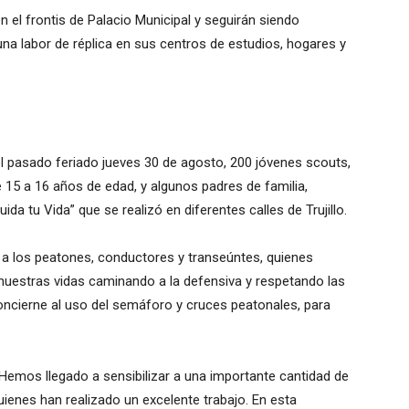
en el frontis de Palacio Municipal y seguirán siendo
a labor de réplica en sus centros de estudios, hogares y
 el pasado feriado jueves 30 de agosto, 200 jóvenes scouts,
 15 a 16 años de edad, y algunos padres de familia,
ida tu Vida” que se realizó en diferentes calles de Trujillo.
ar a los peatones, conductores y transeúntes, quienes
 nuestras vidas caminando a la defensiva y respetando las
oncierne al uso del semáforo y cruces peatonales, para
 Hemos llegado a sensibilizar a una importante cantidad de
ienes han realizado un excelente trabajo. En esta