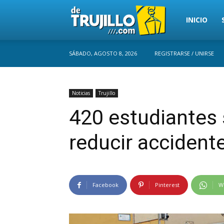
Trujillo
INICIO
SÁBADO, AGOSTO 8, 2026
REGISTRARSE / UNIRSE
Perú
Noticias
Trujillo
420 estudiantes
reducir accidente
Facebook
Pinterest
W