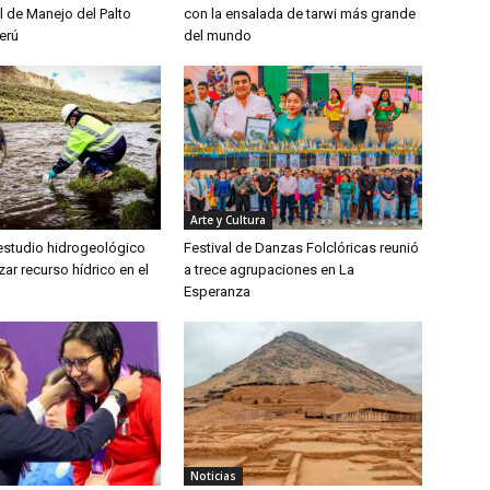
l de Manejo del Palto
con la ensalada de tarwi más grande
erú
del mundo
Arte y Cultura
 estudio hidrogeológico
Festival de Danzas Folclóricas reunió
zar recurso hídrico en el
a trece agrupaciones en La
Esperanza
Noticias