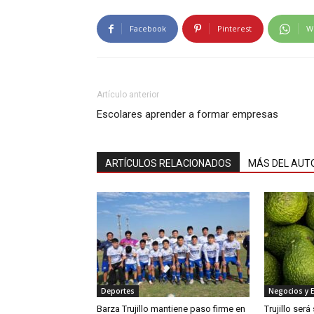
Facebook
Pinterest
W
Artículo anterior
Escolares aprender a formar empresas
ARTÍCULOS RELACIONADOS
MÁS DEL AUT
Deportes
Negocios y 
Barza Trujillo mantiene paso firme en
Trujillo ser