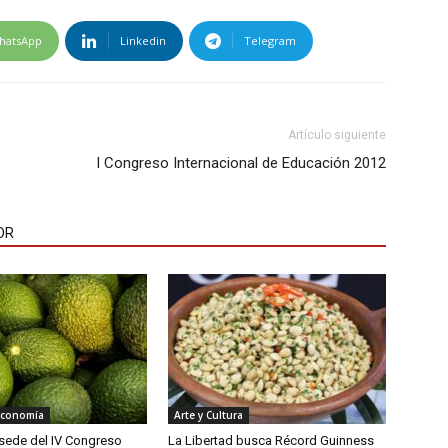
hatsApp
Linkedin
Telegram
Artículo siguiente
I Congreso Internacional de Educación 2012
OR
Economía
Arte y Cultura
á sede del IV Congreso
La Libertad busca Récord Guinness