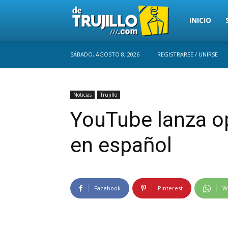
Trujillo
INICIO
SÁBADO, AGOSTO 8, 2026
REGISTRARSE / UNIRSE
Perú
Noticias
Trujillo
YouTube lanza op
en español
Facebook
Pinterest
W