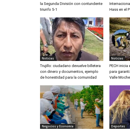
la Segunda División con contundente
Internaciona
triunfo 5-1
Hass en el P
Noticias
Noticias
Trujillo: ciudadano devuelve billetera
PECH inicia
con dinero y documentos, ejemplo
para garanti
de honestidad para la comunidad
Valle Moche
Negocios y Economía
Deportes