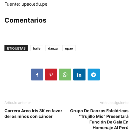
Fuente: upao.edu.pe
Comentarios
ETIQUETAS
baile
danza
upao
Artículo anterior
Artículo siguiente
Carrera Arco Iris 3K en favor
Grupo De Danzas Folclóricas
de los niños con cáncer
“Trujillo Mío” Presentará
Función De Gala En
Homenaje Al Perú