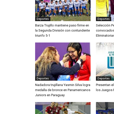
Deportes
Deportes
Barza Trujillo mantiene paso firme en
Selección Pe
la Segunda División con contundente
convocados p
triunfo 5-1
Eliminatoria
Deportes
Deportes
Nadadora trujillana Yasmin Silva logra
Presentan el
medalla de bronce en Panamericanos
los Juegos
Juniors en Paraguay