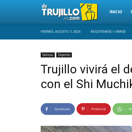
Trujillo
INICIO
VIERNES, AGOSTO 7, 2026
REGISTRARSE / UNIRSE
Perú
Noticias
Deportes
Trujillo vivirá el
con el Shi Muchi
Facebook
Pinterest
W