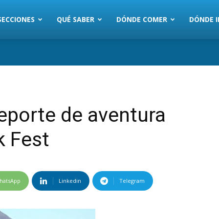
SECCIONES
QUÉ SABER
DÓNDE COMER
DÓNDE I
 deporte de aventura
k Fest
hatsApp
Linkedin
Telegram