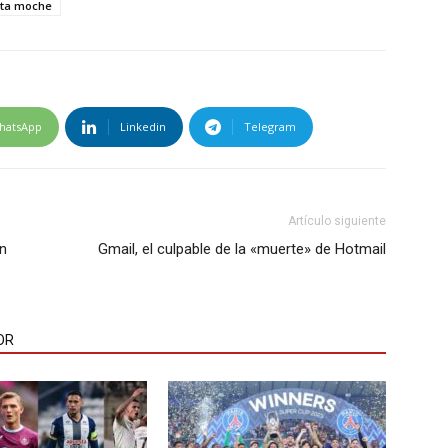
uta moche
hatsApp
Linkedin
Telegram
Artículo siguiente
en
Gmail, el culpable de la «muerte» de Hotmail
OR