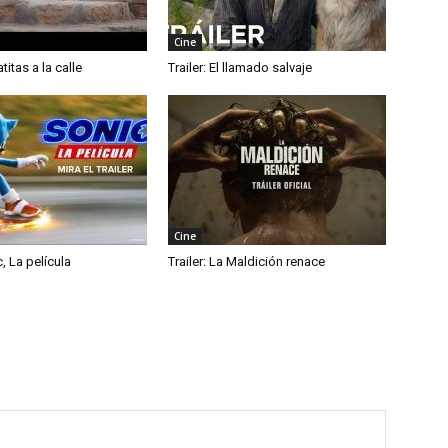
Cine
atitas a la calle
Trailer: El llamado salvaje
Cine
c, La película
Trailer: La Maldición renace