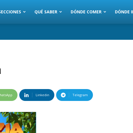
SECCIONES
QUÉ SABER
DÓNDE COMER
DÓNDE I
a
hatsApp
Linkedin
Telegram