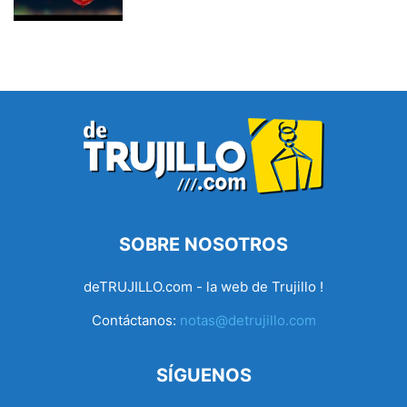
SOBRE NOSOTROS
deTRUJILLO.com - la web de Trujillo !
Contáctanos:
notas@detrujillo.com
SÍGUENOS