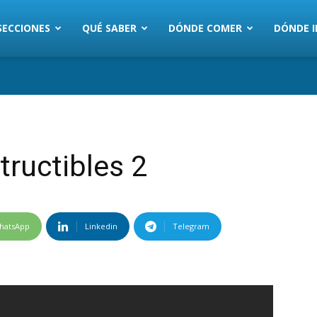
SECCIONES
QUÉ SABER
DÓNDE COMER
DÓNDE I
structibles 2
hatsApp
Linkedin
Telegram