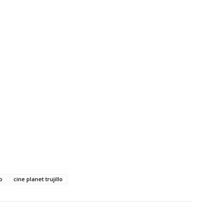
o
cine planet trujillo