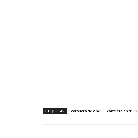
ETIQUETAS
cartelera de cine
cartelera en trujill