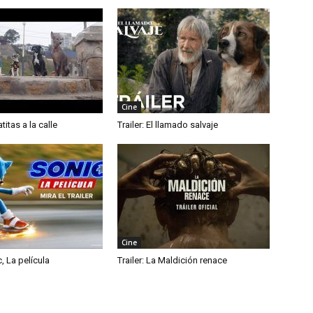
Cine
atitas a la calle
Trailer: El llamado salvaje
Cine
c, La película
Trailer: La Maldición renace