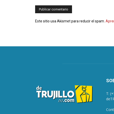
Este sitio usa Akismet para reducir el spam.
Apre
SO
T: (
deTR
Cont