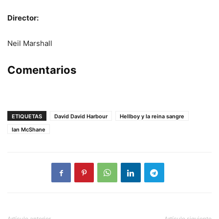
Director:
Neil Marshall
Comentarios
ETIQUETAS
David David Harbour
Hellboy y la reina sangre
Ian McShane
Artículo anterior
Artículo siguiente